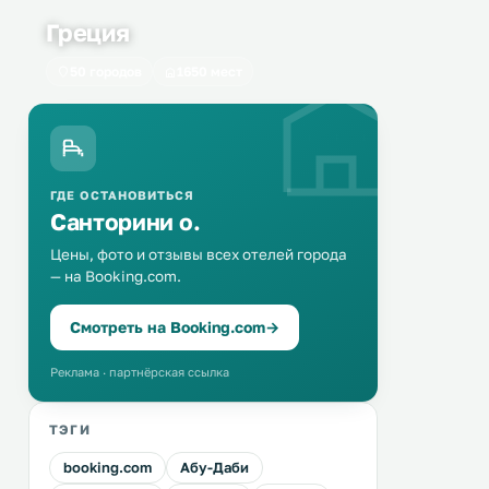
Греция
50 городов
1650 мест
ГДЕ ОСТАНОВИТЬСЯ
Санторини о.
Цены, фото и отзывы всех отелей города
— на Booking.com.
Смотреть на Booking.com
→
Реклама · партнёрская ссылка
ТЭГИ
booking.com
Абу-Даби