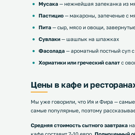
Мусака
— нежнейшая запеканка из м
Пастицио
— макароны, запеченые с м
Пита
— сыр, мясо и овощи, завернуты
Сувлаки
— шашлык на шпажках
Фасолада
— ароматный постный суп 
Хориатики или греческий салат
с ов
Цены в кафе и ресторана
Мы уже говорили, что Ия и Фира — самые
самые популярные, поэтому рассказывае
Средняя стоимость сытного завтрака
на
кафе составит 7-10 евро.
Полноценный о