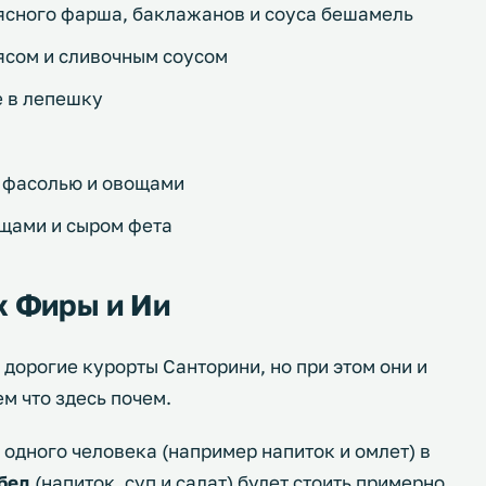
ясного фарша, баклажанов и соуса бешамель
ясом и сливочным соусом
е в лепешку
с фасолью и овощами
ощами и сыром фета
х Фиры и Ии
 дорогие курорты Санторини, но при этом они и
м что здесь почем.
 одного человека (например напиток и омлет) в
бед
(напиток, суп и салат) будет стоить примерно