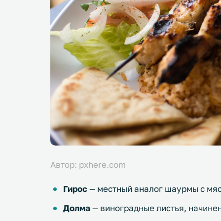
Автор: pxhere.com
Гирос
— местный аналог шаурмы с мя
Долма
— виноградные листья, начине