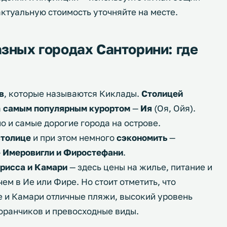
ктуальную стоимость уточняйте на месте.
азных городах Санторини: где
в
, которые называются Киклады.
Столицей
а
самым популярным курортом
—
Ия
(Оя, Ойя).
о и самые дорогие города на острове.
столице
и при этом немного
сэкономить
—
—
Имеровигли и Фиростефани
.
рисса и Камари
— здесь цены на жилье, питание и
ем в Ие или Фире. Но стоит отметить, что
е и Камари отличные пляжи, высокий уровень
торанчиков и превосходные виды.