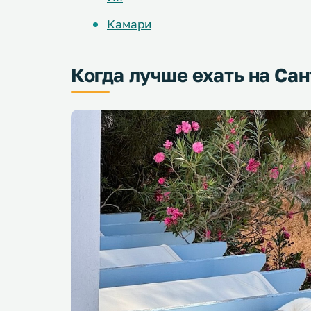
Камари
Когда лучше ехать на Са