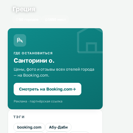
Греция
50 городов
1650 мест
ГДЕ ОСТАНОВИТЬСЯ
Санторини о.
Цены, фото и отзывы всех отелей города
— на Booking.com.
Смотреть на Booking.com
→
Реклама · партнёрская ссылка
ТЭГИ
booking.com
Абу-Даби