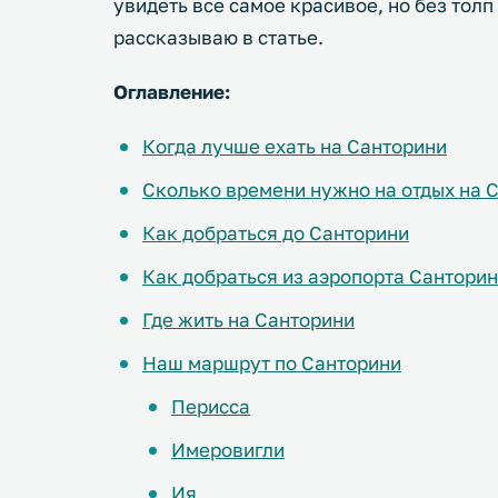
увидеть все самое красивое, но без толп 
рассказываю в статье.
Оглавление:
Когда лучше ехать на Санторини
Сколько времени нужно на отдых на 
Как добраться до Санторини
Как добраться из аэропорта Сантори
Где жить на Санторини
Наш маршрут по Санторини
Перисса
Имеровигли
Ия