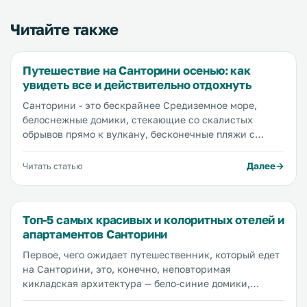
Читайте также
Путешествие на Санторини осенью: как
увидеть все и действительно отдохнуть
Санторини - это бескрайнее Средиземное море,
белоснежные домики, стекающие со скалистых
обрывов прямо к вулкану, бесконечные пляжи с
мягким песком, аутентичные отели и гостевые дома,
самые красивые в мире закаты, вкусная и полезная
Далее
Читать статью
еда, ленивые коты, отдыхающие везде, где можно
отдохнуть, и океан впечатлений. Мы поехали на отдых
в сентябре, чтобы своими глазами увидеть все самые
Топ-5 самых красивых и колоритных отелей и
красивые города и пляжи, составить идеальный
апартаментов Санторини
маршрут по Санторини и рассказать вам о своем
опыте.
Первое, чего ожидает путешественник, который едет
на Санторини, это, конечно, неповторимая
кикладская архитектура — бело-синие домики,
которые словно растеклись по скалам — а только