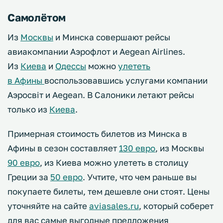
Самолётом
Из
Москвы
и Минска совершают рейсы
авиакомпании Аэрофлот и Aegean Airlines.
Из
Киева
и
Одессы
можно
улететь
в
Афины
воспользовавшись услугами компании
Аэросвiт и Aegean. В Салоники летают рейсы
только из
Киева
.
Примерная стоимость билетов из Минска в
Афины в сезон составляет
130 евро
, из Москвы
90 евро
, из Киева можно улететь в столицу
Греции за
50 евро
. Учтите, что чем раньше вы
покупаете билеты, тем дешевле они стоят. Цены
уточняйте на сайте
aviasales.ru
, который соберет
для вас самые выгодные предложения