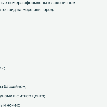
рные номера оформлены в лаконичном
тся вид на море или город.
ак;
ым бассейном;
унами и фитнес-центр;
ный номер;