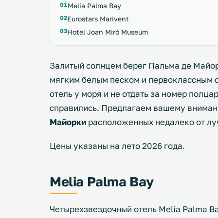
Melia Palma Bay
Eurostars Marivent
Hotel Joan Miró Museum
Залитый солнцем берег Пальма де Майо
мягким белым песком и первоклассным се
отель у моря и не отдать за номер полца
справились. Предлагаем вашему внима
Майорки
расположенных недалеко от лу
Цены указаны на лето 2026 года.
Melia Palma Bay
Четырехзвездочный отель Melia Palma B