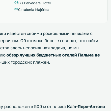
BQ Belvedere Hotel
Catalonia Majórica
рки известен своими роскошными пляжами с
рвисом. Об этом же береге говорят, что найти
рства здесь непосильная задача, но мы
нию
обзор лучших бюджетных отелей Пальма де
чших городских пляжей.
ay расположен в 500 м от пляжа
Ка'н-Пере-Антони