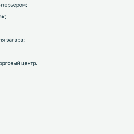
нтерьером;
ак;
ля загара;
орговый центр.