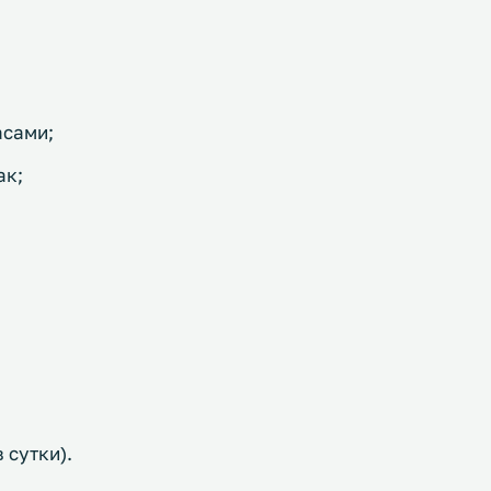
асами;
ак;
 сутки).