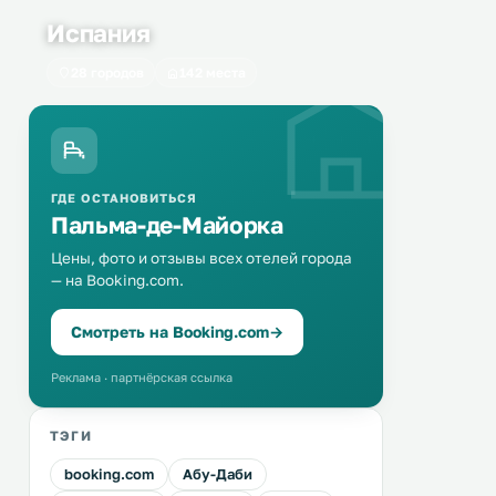
Испания
28 городов
142 места
ГДЕ ОСТАНОВИТЬСЯ
Пальма-де-Майорка
Цены, фото и отзывы всех отелей города
— на Booking.com.
Смотреть на Booking.com
→
Реклама · партнёрская ссылка
ТЭГИ
booking.com
Абу-Даби