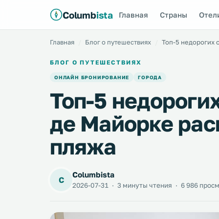
Columb
ista
Главная
Страны
Отел
Главная
Блог о путешествиях
Топ-5 недорогих 
БЛОГ О ПУТЕШЕСТВИЯХ
ОНЛАЙН БРОНИРОВАНИЕ
ГОРОДА
Топ-5 недороги
де Майорке рас
пляжа
Columbista
C
2026-07-31
·
3 минуты чтения
·
6 986 прос