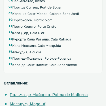
Сес-Ильетас, Illetes
Порт де Сольер, Port de Soller
Колония Сант Жорди, Colonia Sant Jordi
Портоколом, Portocolom
Порто Кристо, Porto Cristo
Кала Д'oр, Cala D'or
Курорта Кала Ратьяда, Cala Ratjada
Кала Мескида, Cala Mesquida
Алькудия, Alcudia
Порт-де-Польенса, Port-de-Pollenca
Кала-де-Сант-Висент, Cala Sant Vicenc
Оглавление:
Пальма-де-Майорка, Palma de Mallorca
Магалуф, Magaluf