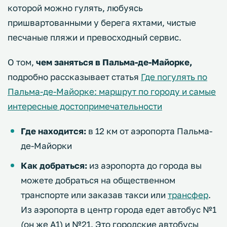
которой можно гулять, любуясь
пришвартованными у берега яхтами, чистые
песчаные пляжи и превосходный сервис.
О том,
чем заняться в Пальма-де-Майорке,
подробно рассказывает статья
Где погулять по
Пальма-де-Майорке: маршрут по городу и самые
интересные достопримечательности
Где находится:
в 12 км от аэропорта Пальма-
де-Майорки
Как добраться:
из аэропорта до города вы
можете добраться на общественном
транспорте или заказав такси или
трансфер
.
Из аэропорта в центр города едет автобус №1
(он же A1) и №21. Это городские автобусы