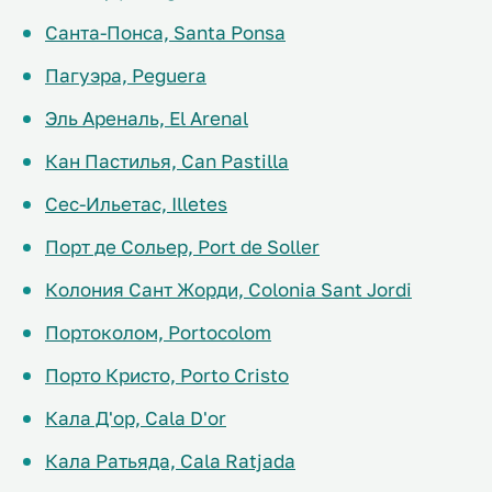
Санта-Понса, Santa Ponsa
Пагуэра, Peguera
Эль Ареналь, El Arenal
Кан Пастилья, Can Pastilla
Сес-Ильетас, Illetes
Порт де Сольер, Port de Soller
Колония Сант Жорди, Colonia Sant Jordi
Портоколом, Portocolom
Порто Кристо, Porto Cristo
Кала Д'oр, Cala D'or
Кала Ратьяда, Cala Ratjada