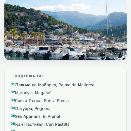
Фото:
pixabay.com
СОДЕРЖАНИЕ
Пальма-де-Майорка, Palma de Mallorca
Магалуф, Magaluf
Санта-Понса, Santa Ponsa
Пагуэра, Peguera
Эль Ареналь, El Arenal
Кан Пастилья, Can Pastilla