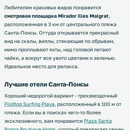
Любителям красивых видов понравится
смотровая площадка Mirador illes Malgrat
,
расположенная в 3 км от центрального пляжа
Санта-Понсы. Оттуда открывается прекрасный
вид на скалы, виллы, стекающие по обрывам,
мимо проплывают яхты, над головой летают
чайки, а вокруг все увито цветами и зеленью.
Идеальное место для релакса.
Лучшие отели Санта-Понсы
Хороший недорогой вариант - трехзвездочный
Flipflop Surfing Playa
, расположенный в 100 м от
пляжа. Если вы в поисках чего-то более
эксклюзивного, вам понравится
Plaza Santa
Ponsa Boutique Hotel
, который предлагает своим