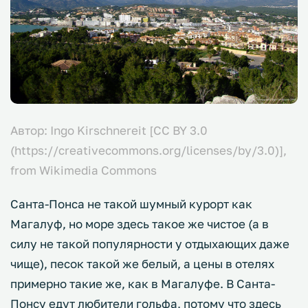
Автор: Ingo Kirschnereit [CC BY 3.0
(https://creativecommons.org/licenses/by/3.0)],
from Wikimedia Commons
Санта-Понса не такой шумный курорт как
Магалуф, но море здесь такое же чистое (а в
силу не такой популярности у отдыхающих даже
чище), песок такой же белый, а цены в отелях
примерно такие же, как в Магалуфе. В Санта-
Понсу едут любители гольфа, потому что здесь