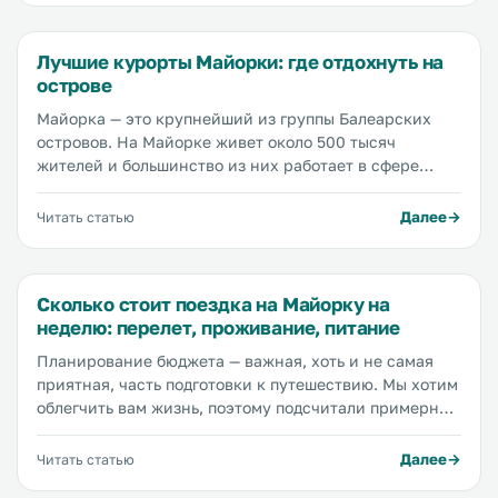
Лучшие курорты Майорки: где отдохнуть на
острове
Майорка — это крупнейший из группы Балеарских
островов. На Майорке живет около 500 тысяч
жителей и большинство из них работает в сфере
обслуживания, потому что практически каждый город
или поселок острова является курортным. Так что
Далее
Читать статью
Майорка — это тысячи отелей и гостевых домов,
сотни кафе и ресторанчиков, экскурсионные бюро,
аквапарки, яхт-клубы и центры занятия водными
Сколько стоит поездка на Майорку на
видами спорта.
неделю: перелет, проживание, питание
Планирование бюджета — важная, хоть и не самая
приятная, часть подготовки к путешествию. Мы хотим
облегчить вам жизнь, поэтому подсчитали примерную
стоимость недельного путешествия к залитым
солнцем пляжам Майорки. Мы рассчитали стоимость
Далее
Читать статью
отдыха в городах Пальма-де-Майорка и Магалуф,