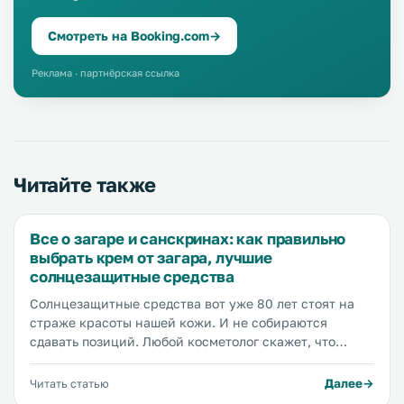
Смотреть на Booking.com
→
Реклама · партнёрская ссылка
Читайте также
Все о загаре и санскринах: как правильно
выбрать крем от загара, лучшие
солнцезащитные средства
Солнцезащитные средства вот уже 80 лет стоят на
страже красоты нашей кожи. И не собираются
сдавать позиций. Любой косметолог скажет, что
защищать кожу от воздействия ультрафиолета нужно
и зимой, и летом, и на солнце, и в тени, и в горе, и в
Далее
Читать статью
радости.