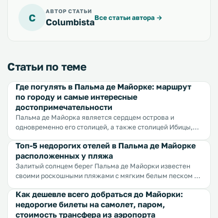
АВТОР СТАТЬИ
C
Все статьи автора
→
Columbista
Статьи по теме
Где погулять в Пальма де Майорке: маршрут
по городу и самые интересные
достопримечательности
Пальма де Майорка является сердцем острова и
одновременно его столицей, а также столицей Ибицы,
Менорки и других островов поменьше. Бухта, в которой
Топ-5 недорогих отелей в Пальма де Майорке
расположена Пальма де Майорка, считается одной из
расположенных у пляжа
самых красивых в мире, такой ее делают песчаные
пляжи, неприступные скалы и изумрудные сосны.
Залитый солнцем берег Пальма де Майорки известен
Неподалеку от города находится главный аэропорт, в
своими роскошными пляжами с мягким белым песком и
который прилетает большинство рейсов. Пальма манит
первоклассным сервисом. Об этом же береге говорят,
Как дешевле всего добраться до Майорки:
путешественников со всего мира прекрасными пляжами
что найти отель у моря и не отдать за номер полцарства
недорогие билеты на самолет, паром,
с мягким песком и отличным сервисом, комфортными
здесь непосильная задача, но мы справились.
стоимость трансфера из аэропорта
отелями и уютными гостевыми домами, красивой
Предлагаем вашему вниманию обзор лучших бюджетных