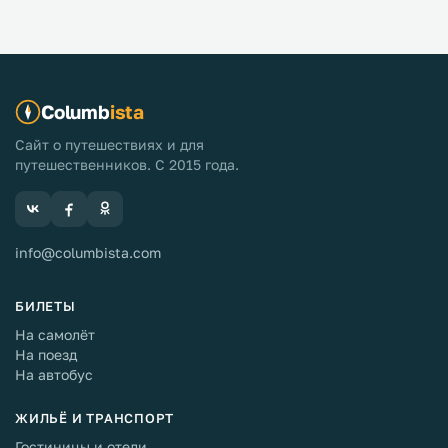
которые являются самыми популярными курортами
острова. Если вы хотите немного сэкономить на
жилье и питании, выберите более бюджетный курорт
— Алькудию, Пагуэру или Санта-Понсу...
Columb
ista
Сайт о путешествиях и для
путешественников. С 2015 года.
info@columbista.com
БИЛЕТЫ
На самолёт
На поезд
На автобус
ЖИЛЬЁ И ТРАНСПОРТ
Гостиницы и отели