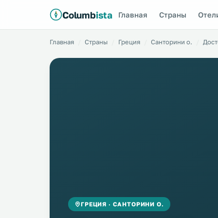
Columb
ista
Главная
Страны
Отел
Главная
Страны
Греция
Санторини о.
Дост
ГРЕЦИЯ · САНТОРИНИ О.