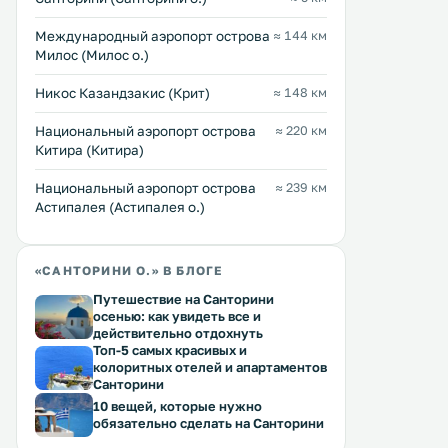
Междунарoдный аэропорт острова
≈ 144 км
Милос (Милос о.)
Никос Казандзакис (Крит)
≈ 148 км
Национальный аэропорт острова
≈ 220 км
Китира (Китира)
Национальный аэропорт острова
≈ 239 км
Астипалея (Астипалея о.)
«САНТОРИНИ О.» В БЛОГЕ
Путешествие на Санторини
осенью: как увидеть все и
действительно отдохнуть
Топ-5 самых красивых и
колоритных отелей и апартаментов
Санторини
10 вещей, которые нужно
обязательно сделать на Санторини