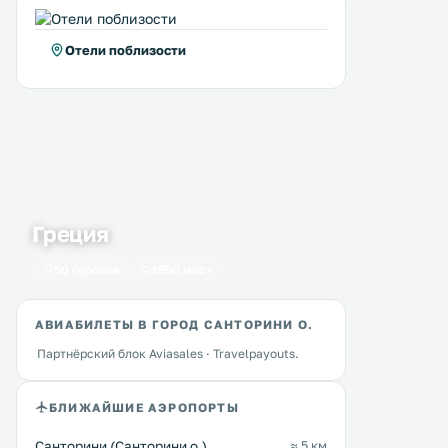
Opera Mansion
Fanari Vista Suites
0 км
0 км
Featuring an outdoor heated pool
Комплекс вилл Fanari Vist
Отели поблизости
and an indoor heated pool, Opera
находится в городе Тира, 
Mansion is a villa with terrace
от Археологического музея
located in Fira. A private outdoor
числе удобств кондицион
bar is also featured. Free WiFi
гидромассажная ванна и
access is offered throughout. .
бесплатный Wi-Fi. .
Перейти →
Перейти →
Греция
50 городов
1650 мест
АВИАБИЛЕТЫ В ГОРОД САНТОРИНИ О.
Партнёрский блок Aviasales · Travelpayouts.
БЛИЖАЙШИЕ АЭРОПОРТЫ
Санторини (Санторини о.)
≈ 5 км