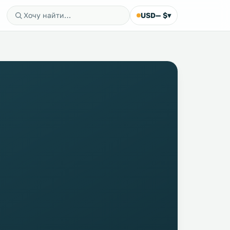
USD
— $
▾