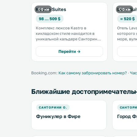
Kastro Suites
Lava Sui
0 км
0 км
98 … 509 $
≈ 520 $
Комплекс люксов Kastro в
Отель Lava
кикладском стиле находится в
которого 
уникальной кальдере Санторини в
море, вул
городе Фира, в 300 метрах над
кальдеру 
уровнем моря. К услугам гостей
на пути о
Перейти →
большая гидромассажная ванна и
Отель рас
элегантные люксы с видом на
площадью 
кальдеру, Эгейское море и закат. .
бассейном
Booking.com:
Как самому забронировать номер?
·
Час
Ближайшие достопримечатель
САНТОРИНИ О.
САНТОРИ
Фуникулер в Фире
Город Ф