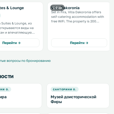
tes & Lounge
Villa Dakoronia
0 км
Set in Fira, Villa Dakoronia offers
self-catering accommodation with
free WiFi. The property is 200
 Suites & Lounge, из
metres from Archaeological
открываются виды на
Museum of Thera and features
кан и впечатляющую
views of the sea. There is a dining
Санторини, находится
area and a kitchen. .
т Фиры до Фиростефани.
Перейти →
Перейти →
полагает террасой
150 м² с небольшим
 и баром. .
тые вопросы по бронированию
ности
НИ О.
САНТОРИНИ О.
ира
Музей доисторической
Фиры