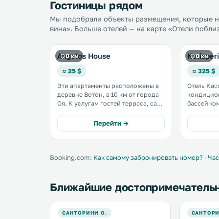
Гостиницы рядом
Мы подобрали объекты размещения, которые на
вина». Больше отелей — на карте «Отели побли
Angelos House
Kalisper
0 км
0 км
≈ 25 $
≈ 325 $
Эти апартаменты расположены в
Отель Kali
деревне Вотон, в 10 км от города
кондицио
Оя. К услугам гостей терраса, сад
бассейном
и бесплатный Wi-Fi на всей
ближайшег
территории. Из апартаментов
Санторини. К услугам г
Перейти →
открывается вид на море. .
бесплатны
аэропорта
местах об
пользован
Booking.com:
Как самому забронировать номер?
·
Час
Ближайшие достопримечатель
САНТОРИНИ О.
САНТОРИ