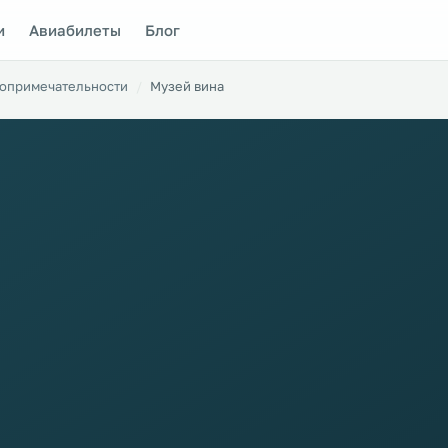
и
Авиабилеты
Блог
опримечательности
Музей вина