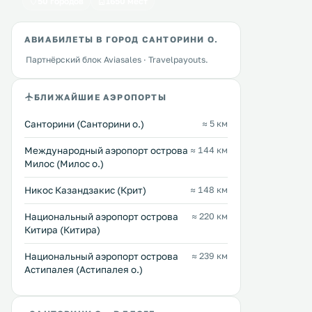
50 городов
1650 мест
АВИАБИЛЕТЫ В ГОРОД САНТОРИНИ О.
Партнёрский блок Aviasales · Travelpayouts.
БЛИЖАЙШИЕ АЭРОПОРТЫ
Санторини (Санторини о.)
≈ 5 км
Междунарoдный аэропорт острова
≈ 144 км
Милос (Милос о.)
Никос Казандзакис (Крит)
≈ 148 км
Национальный аэропорт острова
≈ 220 км
Китира (Китира)
Национальный аэропорт острова
≈ 239 км
Астипалея (Астипалея о.)