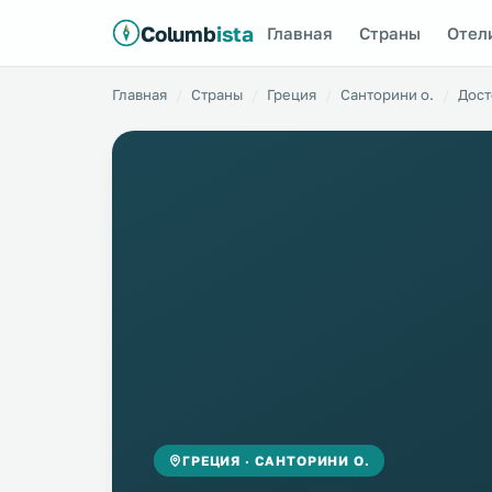
Columb
ista
Главная
Страны
Отел
Главная
Страны
Греция
Санторини о.
Дост
ГРЕЦИЯ · САНТОРИНИ О.