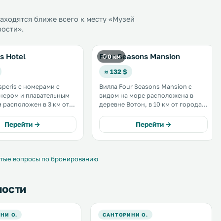
ходятся ближе всего к месту «Музей
зости».
is Hotel
Four Seasons Mansion
0 км
≈ 132 $
speris с номерами с
Вилла Four Seasons Mansion с
нером и плавательным
видом на море расположена в
 расположен в 3 км от
деревне Вотон, в 10 км от города
о пляжа и столицы
Ия и в 3,4 км от города Фира.
остей
Автомобиль можно оставить на
Перейти →
Перейти →
й трансфер от/до
бесплатной частной парковке. .
 и бесплатный Wi-Fi в
щественного
ия. .
тые вопросы по бронированию
ности
НИ О.
САНТОРИНИ О.