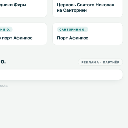
дники Фиры
Церковь Святого Николая
на Санторини
НИ О.
САНТОРИНИ О.
в порт Афиниос
Порт Афиниос
о.
РЕКЛАМА · ПАРТНЁР
outs.