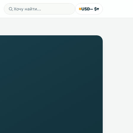
USD
— $
▾