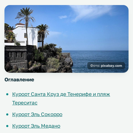
Фото:
pixabay.com
Оглавление
Курорт Санта Круз де Тенерифе и пляж
Тереситас
Курорт Эль Сокорро
Курорт Эль Медано