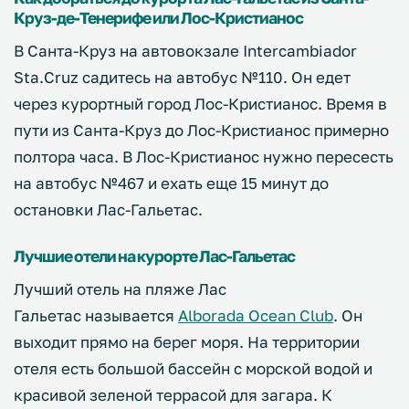
Круз-де-Тенерифе или Лос-Кристианос
В Санта-Круз на автовокзале Intercambiador
Sta.Cruz садитесь на автобус №110. Он едет
через курортный город Лос-Кристианос. Время в
пути из Санта-Круз до Лос-Кристианос примерно
полтора часа. В Лос-Кристианос нужно пересесть
на автобус №467 и ехать еще 15 минут до
остановки Лас-Гальетас.
Лучшие отели на курорте Лас-Гальетас
Лучший отель на пляже Лас
Гальетас называется
Alborada Ocean Club
. Он
выходит прямо на берег моря. На территории
отеля есть большой бассейн с морской водой и
красивой зеленой террасой для загара. К