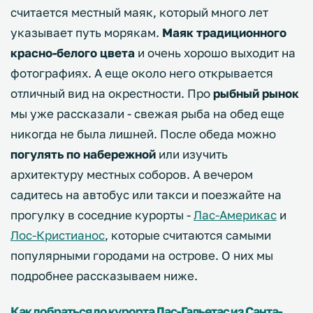
считается местный маяк, который много лет
указывает путь морякам.
Маяк традиционного
красно-белого цвета
и очень хорошо выходит на
фотографиях. А еще около него открывается
отличный вид на окрестности. Про
рыбный рынок
мы уже рассказали - свежая рыба на обед еще
никогда не была лишней. После обеда можно
погулять по набережной
или изучить
архитектуру местных соборов. А вечером
садитесь на автобус или такси и поезжайте на
прогулку в соседние курорты -
Лас-Америкас
и
Лос-Кристианос
, которые считаются самыми
популярными городами на острове. О них мы
подробнее рассказываем ниже.
Как добраться до курорта Лас-Гальетас из Санта-