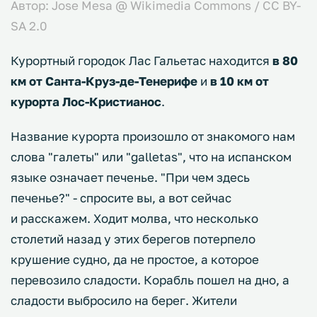
Автор: Jose Mesa @ Wikimedia Commons / CC BY-
SA 2.0
Курортный городок Лас Гальетас находится
в 80
км от Санта-Круз-де-Тенерифе
и
в 10 км от
курорта Лос-Кристианос
.
Название курорта произошло от знакомого нам
слова "галеты" или "galletas", что на испанском
языке означает печенье. "При чем здесь
печенье?" - спросите вы, а вот сейчас
и расскажем. Ходит молва, что несколько
столетий назад у этих берегов потерпело
крушение судно, да не простое, а которое
перевозило сладости. Корабль пошел на дно, а
сладости выбросило на берег. Жители