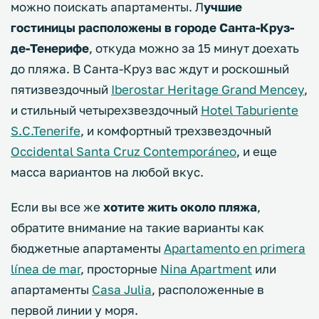
можно поискать апартаменты. Л
учшие
гостиницы расположены в городе Санта-Круз-
де-Тенерифе
, откуда можно за 15 минут доехать
до пляжа. В Санта-Круз вас ждут и роскошный
пятизвездочный
Iberostar Heritage Grand Mencey
,
и стильный четырехзвездочный
Hotel Taburiente
S.C.Tenerife
, и комфортный трехзвездочный
Occidental Santa Cruz Contemporáneo
, и еще
масса вариантов на любой вкус.
Если вы все же
хотите жить около пляжа
,
обратите внимание на такие варианты как
бюджетные апартаменты
Apartamento en primera
línea de mar
, просторные
Nina Apartment
или
апартаменты
Casa Julia
, расположенные в
первой линии у моря.