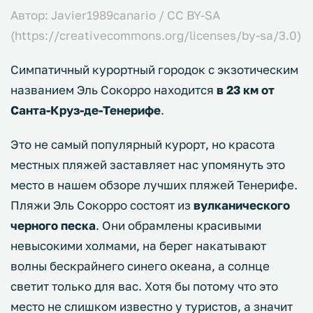
Автор: Javier1989canario / CC BY-SA
(https://creativecommons.org/licenses/by-sa/3.0)
Симпатичный курортный городок с экзотическим
названием Эль Сокорро находится
в 23 км от
Санта-Круз-де-Тенерифе
.
Это не самый популярный курорт, но красота
местных пляжей заставляет нас упомянуть это
место в нашем обзоре лучших пляжей Тенерифе.
Пляжи Эль Сокорро состоят из
вулканического
черного песка
. Они обрамлены красивыми
невысокими холмами, на берег накатывают
волны бескрайнего синего океана, а солнце
светит только для вас. Хотя бы потому что это
место не слишком известно у туристов, а значит