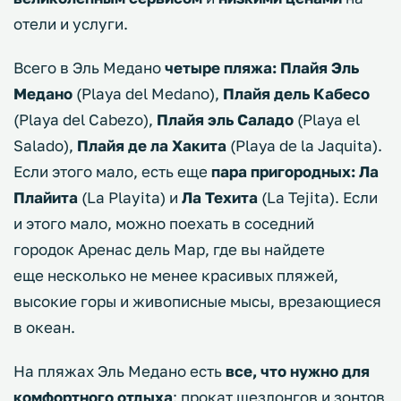
отели и услуги.
Всего в Эль Медано
четыре пляжа: Плайя Эль
Медано
(Playa del Medano),
Плайя дель Кабесо
(Playa del Cabezo),
Плайя эль Саладо
(Playa el
Salado),
Плайя де ла Хакита
(Playa de la Jaquita).
Если этого мало, есть еще
пара пригородных: Ла
Плайита
(La Playita) и
Ла Техита
(La Tejita). Если
и этого мало, можно поехать в соседний
городок Аренас дель Мар, где вы найдете
еще несколько не менее красивых пляжей,
высокие горы и живописные мысы, врезающиеся
в океан.
На пляжах Эль Медано есть
все, что нужно для
комфортного отдыха
: прокат шезлонгов и зонтов