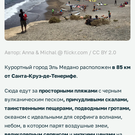
Автор: Anna & Michal @ flickr.com / CC BY 2.0
Курортный город Эль Медано расположен
в 85 км
от Санта-Круз-де-Тенерифе
.
Сюда едут за
просторными пляжами
с черным
вулканическим песком
, причудливыми скалами,
таинственными пещерами, подводными гротами,
океаном с идеальными для серфинга волнами,
небом, в котором парят воздушные змеи,
великолепным сервисом
и
низкими ценами
на