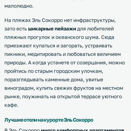
малолюдно.
На пляжах Эль Сокорро нет инфраструктуры,
зато есть
шикарные пейзажи
для любителей
пляжных прогулок и океанского шума. Сюда
приезжают купаться и загорать, устраивать
пикники, медитировать и любоваться величием
природы. А когда устанете от созерцания, можно
пройтись по старым городским улочкам,
поразглядывать каменные дома, увитые
виноградом, купить свежих фруктов на местном
рынке, поужинать на открытой террасе уютного
кафе.
Лучшие отели на курорте Эль Сокорро
В Эль Сокорро
много комфортных апартаментов