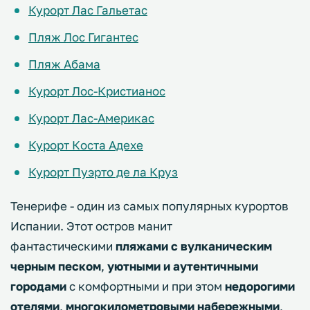
Курорт Лас Гальетас
Пляж Лос Гигантес
Пляж Абама
Курорт Лос-Кристианос
Курорт Лас-Америкас
Курорт Коста Адехе
Курорт Пуэрто де ла Круз
Тенерифе - один из самых популярных курортов
Испании. Этот остров манит
фантастическими
пляжами с вулканическим
черным песком
,
уютными и аутентичными
городами
с комфортными и при этом
недорогими
отелями
,
многокилометровыми набережными
,