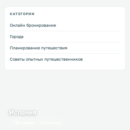
стороны - это французский изысканный курорт, с другой
- часть загадочной Страны Басков, малоизведанной и
КАТЕГОРИИ
таинственной. В Биарриц приезжают знаменитости за
уединением, туристы - за золотистым загаром,
Онлайн бронирование
путешественники - за духом приключений, серфингисты
- за идеальными волнами. Рассказываем, когда ехать
Города
отдыхать в Биарриц, чем заняться в городе и сколько это
стоит.
Планирование путешествия
Советы опытных путешественников
Испания
28 городов
142 места