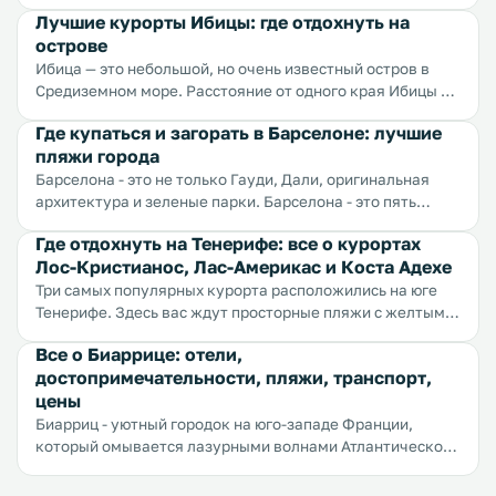
волнами Средиземного моря и испанским колоритом.
Лучшие курорты Ибицы: где отдохнуть на
Практически все побережье Майорки сливается в
острове
бесконечную череду пляжей, но мы расскажем вам о
самых популярных курортах острова. Самым
Ибица — это небольшой, но очень известный остров в
популярным курортом Майорки является ее столица —
Средиземном море. Расстояние от одного края Ибицы до
Пальма де Майорка. Большинство гостей острова
другого всего 45 километров, но сколько же всего там
Где купаться и загорать в Барселоне: лучшие
оседают здесь и неудивительно — Пальма приветствует
умещается: роскошные пляжи, модные клубы, шикарные
пляжи города
посетителей тенистыми парками, старинными
отели, высокие горы, крутые обрывы, живописные
площадями, мощеными брусчаткой улицами и
долины — всего не перечислишь. Самым популярным
Барселона - это не только Гауди, Дали, оригинальная
роскошными песчаными пляжами, о которых мы
курортом Ибицы является ее столица — Ибица или, как
архитектура и зеленые парки. Барселона - это пять
расскажем подробнее.
ее еще называют, Ивиса. Город привлекает гостей
километров пляжей с мелким золотистым песком, на
Где отдохнуть на Тенерифе: все о курортах
пляжами с мелким желтым песком, морем с ласковыми
который накатывают ласковые волны Средиземного
Лос-Кристианос, Лас-Америкас и Коста Адехе
волнами и круглосуточными вечеринками. Все самые
моря. Вся береговая линия разделена на несколько
громкие мероприятия проходят около пляжа Плайя д'эн
участков и сегодня мы расскажем о лучшем из них -
Три самых популярных курорта расположились на юге
Босса, так что если вы едете сюда за расслабленной
пляже Ла Барселонета.
Тенерифе. Здесь вас ждут просторные пляжи с желтым и
атмосферой и танцами всю ночь напролет, не
черным песком, на которые накатывают океанские
Все о Биаррице: отели,
пожалеете.
волны, многокилометровая набережная, связывающая
достопримечательности, пляжи, транспорт,
все три города, изумрудные пальмы, лучшая
цены
инфраструктура на острове и масса развлечений.
Биарриц - уютный городок на юго-западе Франции,
который омывается лазурными волнами Атлантического
океана. Воздух здесь пахнет цветами и солью, небо
бескрайне-голубое, а песок ласково-желтый. С одной