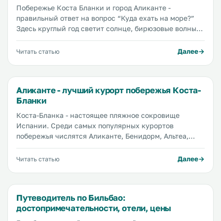
Побережье Коста Бланки и город Аликанте -
правильный ответ на вопрос “Куда ехать на море?”
Здесь круглый год светит солнце, бирюзовые волны
Средиземного моря ласково накатывают на берег, на
берегу моря легко найти отель по хорошей цене,
Далее
Читать статью
воздух пахнет морем и тропическими растениями, а
на местных пляжах, в отелях и кафе вас всегда
встретят с радостью. Рассказываем, где в Аликанте
Аликанте - лучший курорт побережья Коста-
искать самые красивые пляжи, где лучше купаться и
Бланки
где удобнее загорать, а также где еще можно
отдохнуть на побережье Коста-Бланки, кроме
Коста-Бланка - настоящее пляжное сокровище
Аликанте.
Испании. Среди самых популярных курортов
побережья числятся Аликанте, Бенидорм, Альтеа,
Кальпе, Торревьеха. Сюда едут за лучшими в Испании
пляжами, в большинстве своем состоящими из
Далее
Читать статью
мягкого золотого песка, но ценители также найдут
курорты с галечными и скалистыми берегами. Коста-
Бланка - это 69 невероятных пляжей, удостоенных
Путеводитель по Бильбао:
престижной пляжной награды Голубой флаг общей
достопримечательности, отели, цены
протяженностью 220 км. Большинство пляжей Коста-
Бланки предлагают идеальный сервис, но есть и