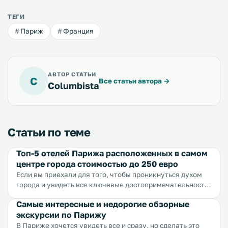
ТЕГИ
Париж
Франция
АВТОР СТАТЬИ
C
Все статьи автора
→
Columbista
Статьи по теме
Топ-5 отелей Парижа расположенных в самом
центре города стоимостью до 250 евро
Если вы приехали для того, чтобы проникнуться духом
города и увидеть все ключевые достопримечательности,
вам лучше поселиться в центре города. С одной стороны
Самые интересные и недорогие обзорные
в центре самые высокие цены на жилье, с другой, если
экскурсии по Парижу
поискать, можно найти хорошие варианты по
приемлимым ценам, что мы для вас и сделали.
В Париже хочется увидеть все и сразу, но сделать это