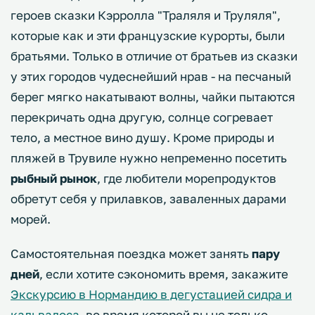
героев сказки Кэрролла "Траляля и Труляля",
которые как и эти французские курорты, были
братьями. Только в отличие от братьев из сказки
у этих городов чудеснейший нрав - на песчаный
берег мягко накатывают волны, чайки пытаются
перекричать одна другую, солнце согревает
тело, а местное вино душу. Кроме природы и
пляжей в Трувиле нужно непременно посетить
рыбный рынок
, где любители морепродуктов
обретут себя у прилавков, заваленных дарами
морей.
Самостоятельная поездка может занять
пару
дней
, если хотите сэкономить время, закажите
Экскурсию в Нормандию в дегустацией сидра и
кальвадоса
, во время которой вы не только