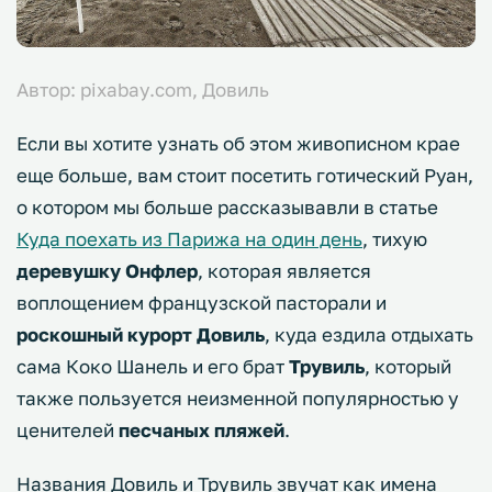
Автор: pixabay.com, Довиль
Если вы хотите узнать об этом живописном крае
еще больше, вам стоит посетить готический Руан,
о котором мы больше рассказывавли в статье
Куда поехать из Парижа на один день
, тихую
деревушку Онфлер
, которая является
воплощением французской пасторали и
роскошный курорт Довиль
, куда ездила отдыхать
сама Коко Шанель и его брат
Трувиль
, который
также пользуется неизменной популярностью у
ценителей
песчаных пляжей
.
Названия Довиль и Трувиль звучат как имена