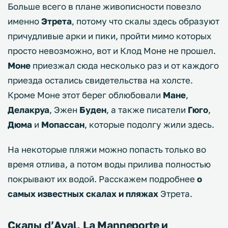
Больше всего в плане живописности повезло
именно
Этрета
, потому что скалы здесь образуют
причудливые арки и пики, пройти мимо которых
просто невозможно, вот и Клод Моне не прошел.
Моне
приезжал сюда несколько раз и от каждого
приезда остались свидетельства на холсте.
Кроме Моне этот берег облюбовали
Мане
,
Делакруа
, Эжен
Буден
, а также писатели
Гюго
,
Дюма
и
Мопассан
, которые подолгу жили здесь.
На некоторые пляжи можно попасть только во
время отлива, а потом воды прилива полностью
покрывают их водой. Расскажем подробнее
о
самых известных скалах и пляжах
Этрета.
Скалы d’Aval, La Manneporte и