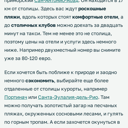
приморский
Сан-Антонио-Абад
. Он находится в 17
км от столицы. Здесь вас ждут
роскошные
пляжи
, вдоль которых стоят
комфортные отели
, а
до
столичных клубов
можно доехать за двадцать
минут на такси. Тем не менее это не столица,
поэтому цены на отели и услуги здесь немного
ниже. Например двухместный номер вы снимите
уже за 80-120 евро.
Если хочется быть поближе к природе и заодно
немного
сэкономить
, выбирайте еще более
отдаленные от столицы курорты, например
Портинач
или
Санта-Эулалия-дель-Рио
. Там
можно получать золотистый загар на песчаных
пляжах, окруженных сосновыми лесами, и гулять
по горным тропам. А если захочется окунуться в