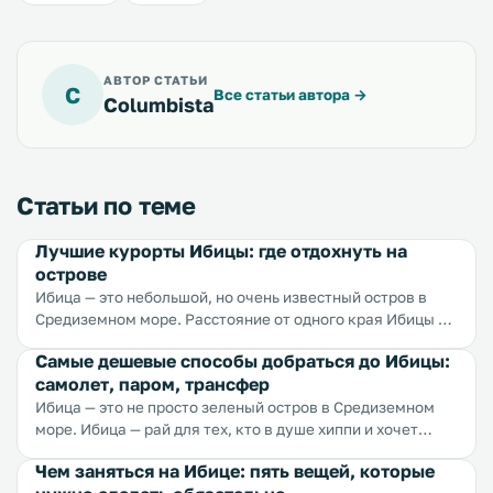
АВТОР СТАТЬИ
C
Все статьи автора
→
Columbista
Статьи по теме
Лучшие курорты Ибицы: где отдохнуть на
острове
Ибица — это небольшой, но очень известный остров в
Средиземном море. Расстояние от одного края Ибицы до
другого всего 45 километров, но сколько же всего там
Самые дешевые способы добраться до Ибицы:
умещается: роскошные пляжи, модные клубы, шикарные
самолет, паром, трансфер
отели, высокие горы, крутые обрывы, живописные
долины — всего не перечислишь. Самым популярным
Ибица — это не просто зеленый остров в Средиземном
курортом Ибицы является ее столица — Ибица или, как
море. Ибица — рай для тех, кто в душе хиппи и хочет
ее еще называют, Ивиса. Город привлекает гостей
веселиться и развлекаться на полную катушку. От
Чем заняться на Ибице: пять вещей, которые
пляжами с мелким желтым песком, морем с ласковыми
материковой Испании Ибицу отделяет всего 80 км моря.