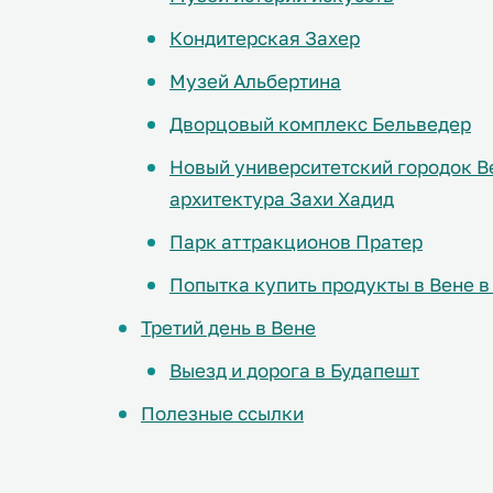
Кондитерская Захер
Музей Альбертина
Дворцовый комплекс Бельведер
Новый университетский городок В
архитектура Захи Хадид
Парк аттракционов Пратер
Попытка купить продукты в Вене в
Третий день в Вене
Выезд и дорога в Будапешт
Полезные ссылки