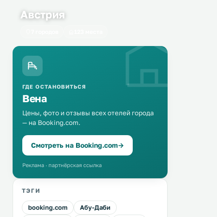
Австрия
7 городов
123 места
ГДЕ ОСТАНОВИТЬСЯ
Вена
Цены, фото и отзывы всех отелей города
— на Booking.com.
Смотреть на Booking.com
→
Реклама · партнёрская ссылка
ТЭГИ
booking.com
Абу-Даби