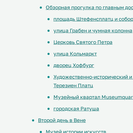
Обзорная прогулка по главным до
площадь Штефенсплатц и собор
улица Грабен и чумная колонна
Церковь Святого Петра
улица Кольмаркт
дворец Хофбург
Художественно-исторический и
Терезиен Платц
Музейный квартал Museumquar
городская Ратуша
Второй день в Вене
Музей истории искусств