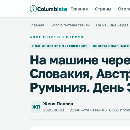
Columb
ista
Главная
Страны
Отел
Главная
Блог о путешествиях
На машине через 5
БЛОГ О ПУТЕШЕСТВИЯХ
ПЛАНИРОВАНИЕ ПУТЕШЕСТВИЯ
СОВЕТЫ ОПЫТНЫХ 
На машине через
Словакия, Австр
Румыния. День 3
Женя Павлов
ЖП
2026-08-01
·
21 минута чтения
·
8 061 прос