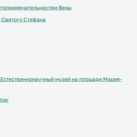
стопримечательностям Вены
 Святого Стефана
 Естественнонаучный музей на площади Мария-
tier